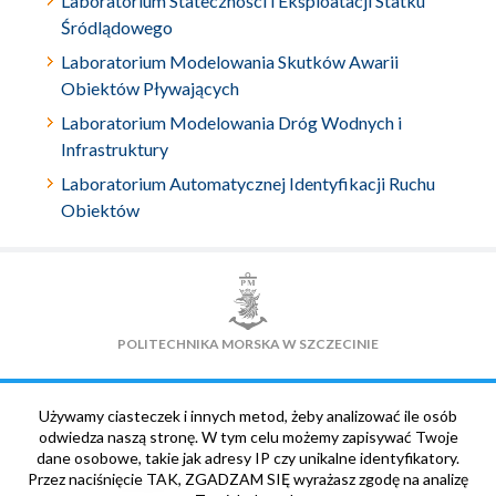
Laboratorium Stateczności i Eksploatacji Statku
Śródlądowego
Laboratorium Modelowania Skutków Awarii
Obiektów Pływających
Laboratorium Modelowania Dróg Wodnych i
Infrastruktury
Laboratorium Automatycznej Identyfikacji Ruchu
Obiektów
POLITECHNIKA MORSKA W SZCZECINIE
Używamy ciasteczek i innych metod, żeby analizować ile osób
Centrum Eksploatacji Obiektów Pływających
odwiedza naszą stronę. W tym celu możemy zapisywać Twoje
dane osobowe, takie jak adresy IP czy unikalne identyfikatory.
ul. Dębogórska 12
Przez naciśnięcie TAK, ZGADZAM SIĘ wyrażasz zgodę na analizę
DANE KONTAKTOWE
71-717
Szczecin